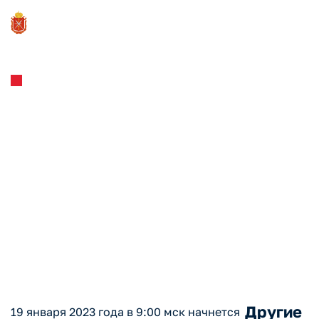
Новости и Мероприятия
13.01.2023
На платформе «Мой экспорт»
19 января стартует прием
заявок на компенсацию
расходов на
транспортировку
сельхозпродукции
Другие
19 января 2023 года в 9:00 мск начнется