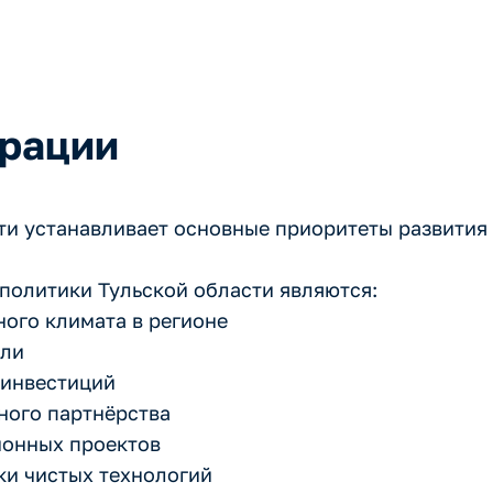
арации
ти устанавливает основные приоритеты развития
олитики Тульской области являются:
ого климата в регионе
сли
 инвестиций
ного партнёрства
ионных проектов
ки чистых технологий