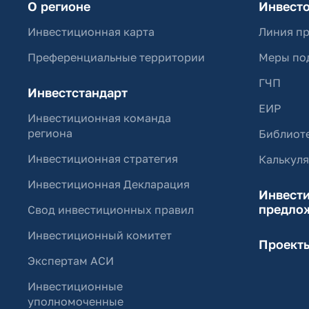
О регионе
Инвест
Инвестиционная карта
Линия п
Преференциальные территории
Меры по
ГЧП
Инвестстандарт
ЕИР
Инвестиционная команда
региона
Библиоте
Инвестиционная стратегия
Калькул
Инвестиционная Декларация
Инвест
предло
Свод инвестиционных правил
Инвестиционный комитет
Проект
Экспертам АСИ
Инвестиционные
уполномоченные