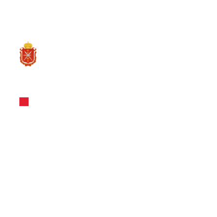
RU
О ре
Инвестстандарт
Инвестицио
Тульской Об