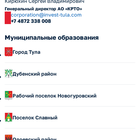
Кирюхин Сергей Владимирович
Генеральный директор АО «КРТО»
corporation@invest-tula.com
+7 4872 338 008
Муниципальные образования
Город Тула
Дубенский район
Рабочий поселок Новогуровский
Калгина Елена Анатольевна
Начальник управления экономического развития
KalginaEA@sityadm.tula.ru
Поселок Славный
8 (4872) 30-47-91
Скоробогатова Марина Сергеевна
Начальник отдела экономического развития,
предпринимательства и сельского хозяйства
администрации муниципального образования Дубенский
Одоевский район