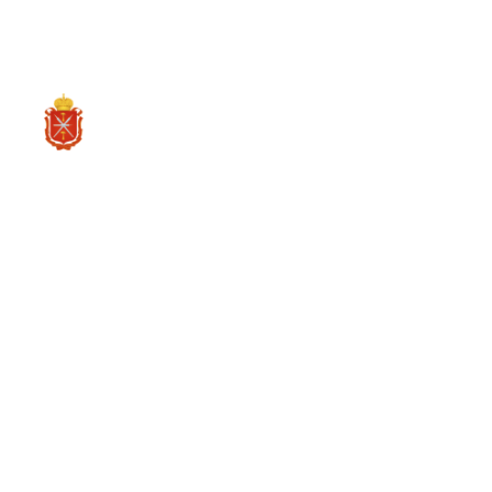
RU
О ре
Политика об
данных