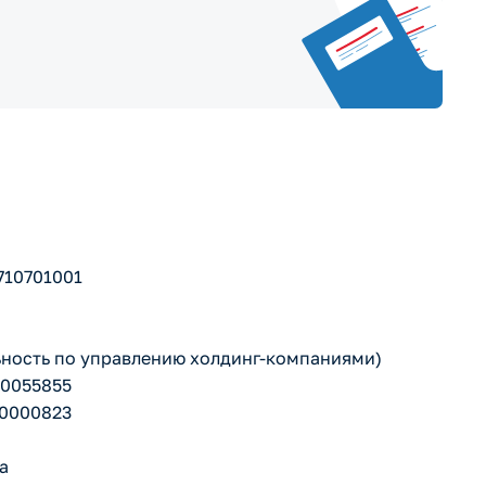
710701001
льность по управлению холдинг-компаниями)
0055855
0000823
а