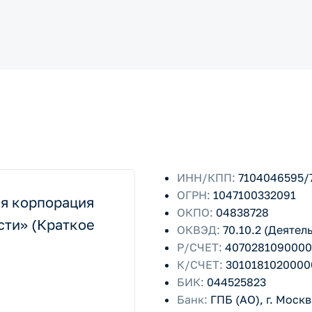
ИНН/КПП:
7104046595/
ОГРН:
1047100332091
я корпорация
ОКПО:
04838728
сти» (Краткое
ОКВЭД:
70.10.2 (Деяте
Р/СЧЕТ:
4070281090000
К/СЧЕТ:
3010181020000
БИК:
044525823
Банк:
ГПБ (АО), г. Москв