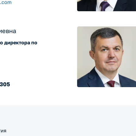
a.com
иевна
о директора по
.305
тия