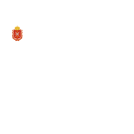
RU
О ре
О Корпорац