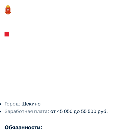
АО "ЩЕКИНОАЗОТ"
Лаборант химического
анализа 5-го разряда /
Централизованный отдел
технического контроля
Город:
Щекино
Заработная плата:
от 45 050 до 55 500 руб.
Обязанности: