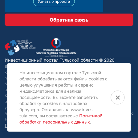
Обратная связь
Инвестиционный портал Тульской области © 2026
Вся информация на сайте носит ознакомительный характер и ни при
каких условиях не является публичной офертой, определяемой
На инвестиционном портале Тульской
положениями Статьи 437 Гражданского кодекса РФ. Для получения
области обрабатываются файлы cookies с
более подробной информации и окончательных условий следует
целью улучшения работы и сервис
непосредственно (уточнять у собственников/ обращаться в АО
Яндекс.Метрика для анализа
×
КРТО).Используя информацию, указанную на сайте, Общество
посещаемости. Вы можете запретить
оставляет за собой право в любое время без специального
обработку cookies в настройках
уведомления вносить изменения, удалять, исправлять, дополнять,
браузера. Оставаясь на www.invest-
либо любым иным способом обновлять информацию, размещенную во
tula.com, вы соглашаетесь с
Политикой
всех разделах данного сайта.
обработки персональных данных
.
Персональные данные