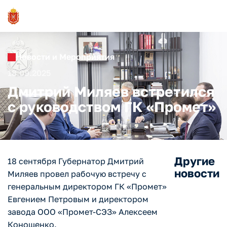
Новости и Мероприятия
18.09.2025
Дмитрий Миляев встретился
с руководством ГК «Промет»
Другие
18 сентября Губернатор Дмитрий
новости
Миляев провел рабочую встречу с
генеральным директором ГК «Промет»
Евгением Петровым и директором
завода ООО «Промет-СЭЗ» Алексеем
Конощенко.