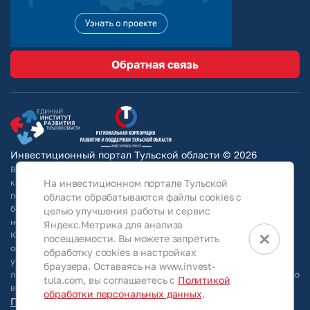
Обратная связь
Инвестиционный портал Тульской области © 2026
Вся информация на сайте носит ознакомительный характер и ни при
На инвестиционном портале Тульской
каких условиях не является публичной офертой, определяемой
положениями Статьи 437 Гражданского кодекса РФ. Для получения
области обрабатываются файлы cookies с
более подробной информации и окончательных условий следует
целью улучшения работы и сервис
непосредственно (уточнять у собственников/ обращаться в АО
Яндекс.Метрика для анализа
×
КРТО).Используя информацию, указанную на сайте, Общество
посещаемости. Вы можете запретить
оставляет за собой право в любое время без специального
обработку cookies в настройках
уведомления вносить изменения, удалять, исправлять, дополнять,
браузера. Оставаясь на www.invest-
либо любым иным способом обновлять информацию, размещенную во
tula.com, вы соглашаетесь с
Политикой
всех разделах данного сайта.
обработки персональных данных
.
Персональные данные