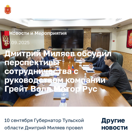
Новости и Мероприятия
10.09.2025
Дмитрий Миляев обсудил
перспективы
сотрудничества с
руководством компании
Грейт Волл Мотор Рус
Другие
10 сентября Губернатор Тульской
новости
области Дмитрий Миляев провел