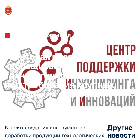
Новости и Мероприятия
09.09.2025
Грантовая программа
«доращивания»
технологических компаний
под требования крупных
российских корпораций
Другие
В целях создания инструментов
новости
доработки продукции технологических