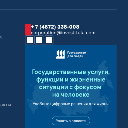
+ 7 (4872) 338-008
corporation@invest-tula.com
я
 акты