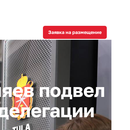
8
corporation@invest-tula.com
Личный кабинет
ции
Заявка на размещение
яев подвел
 делегации