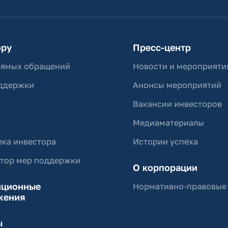
ору
Пресс-центр
рямых обращений
Новости и мероприяти
ддержки
Анонсы мероприятий
Вакансии инвесторов
Медиаматериалы
ка инвестора
Истории успеха
ятор мер поддержки
О корпорации
иционные
Нормативно-правовые
жения
ы