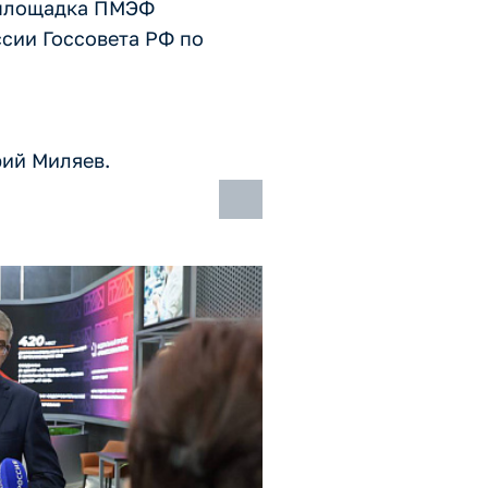
о площадка ПМЭФ
сии Госсовета РФ по
рий Миляев.