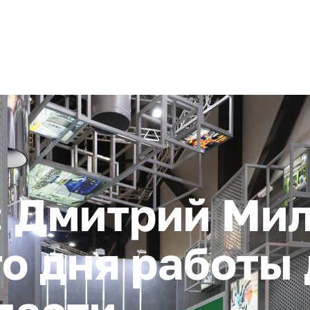
+ 7 (4872) 338-00
Горячая линия:
гионе
Инвестстандарт
Инвестору
Пресс-центр
О корпора
 Дмитрий Мил
го дня работы