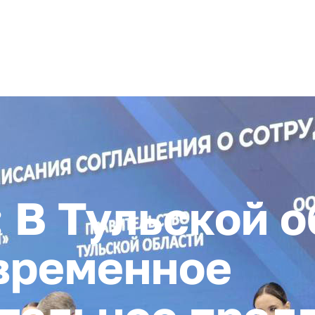
+ 7 (4872) 338-00
Горячая линия:
гионе
Инвестстандарт
Инвестору
Пресс-центр
О корпора
В Тульской о
временное