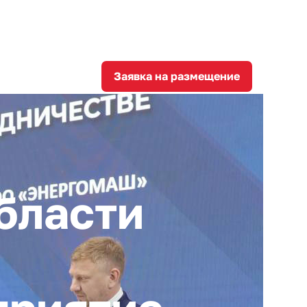
8
corporation@invest-tula.com
Личный кабинет
ции
Заявка на размещение
бласти