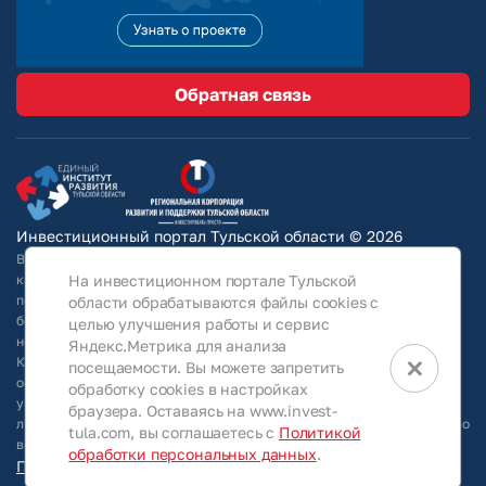
Обратная связь
Инвестиционный портал Тульской области © 2026
Вся информация на сайте носит ознакомительный характер и ни при
На инвестиционном портале Тульской
каких условиях не является публичной офертой, определяемой
положениями Статьи 437 Гражданского кодекса РФ. Для получения
области обрабатываются файлы cookies с
более подробной информации и окончательных условий следует
целью улучшения работы и сервис
непосредственно (уточнять у собственников/ обращаться в АО
Яндекс.Метрика для анализа
×
КРТО).Используя информацию, указанную на сайте, Общество
посещаемости. Вы можете запретить
оставляет за собой право в любое время без специального
обработку cookies в настройках
уведомления вносить изменения, удалять, исправлять, дополнять,
браузера. Оставаясь на www.invest-
либо любым иным способом обновлять информацию, размещенную во
tula.com, вы соглашаетесь с
Политикой
всех разделах данного сайта.
обработки персональных данных
.
Персональные данные