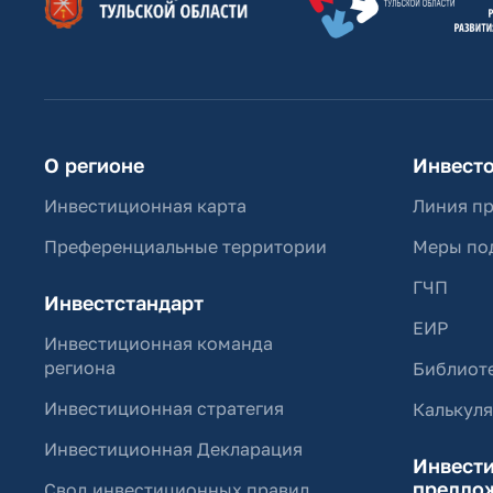
О регионе
Инвест
Инвестиционная карта
Линия п
Преференциальные территории
Меры по
ГЧП
Инвестстандарт
ЕИР
Инвестиционная команда
региона
Библиоте
Инвестиционная стратегия
Калькул
Инвестиционная Декларация
Инвест
предло
Свод инвестиционных правил