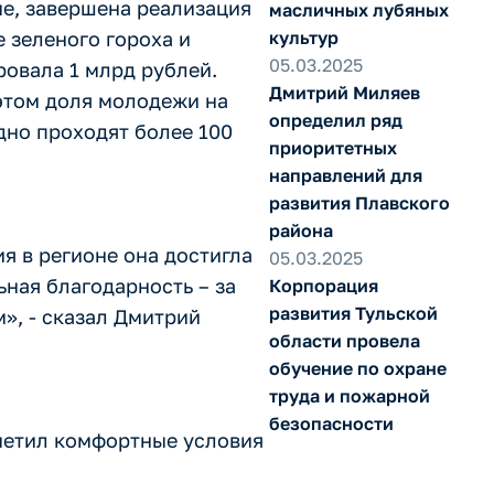
е, завершена реализация
масличных лубяных
 зеленого гороха и
культур
05.03.2025
ровала 1 млрд рублей.
Дмитрий Миляев
 этом доля молодежи на
определил ряд
дно проходят более 100
приоритетных
направлений для
развития Плавского
района
я в регионе она достигла
05.03.2025
ная благодарность – за
Корпорация
развития Тульской
», - сказал Дмитрий
области провела
обучение по охране
труда и пожарной
безопасности
тметил комфортные условия