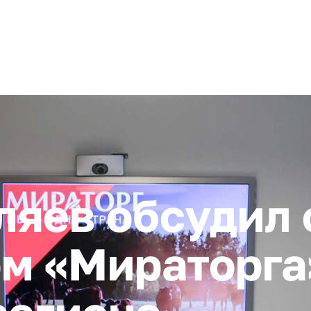
+ 7 (4872) 338-00
Горячая линия:
гионе
Инвестстандарт
Инвестору
Пресс-центр
О корпора
яев обсудил 
м «Мираторга