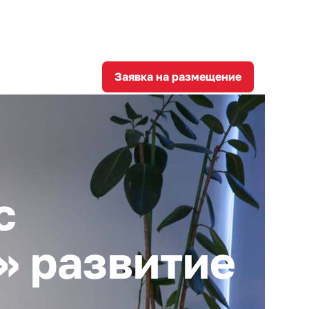
8
corporation@invest-tula.com
Личный кабинет
ции
Заявка на размещение
с
» развитие