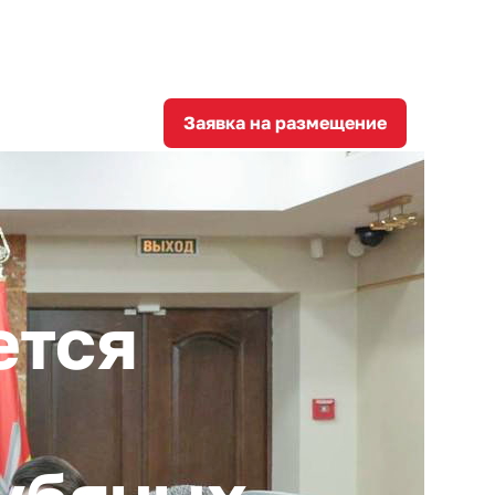
8
corporation@invest-tula.com
Личный кабинет
ции
Заявка на размещение
ется