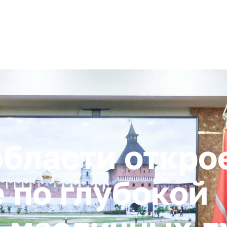
+ 7 (4872) 338-00
Горячая линия:
гионе
Инвестстандарт
Инвестору
Пресс-центр
О корпора
области откро
 по глубокой