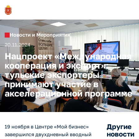
Новости и Мероприятия
20.11.2024
Нацпроект «Международная
кооперация и экспорт»:
тульские экспортеры
принимают участие в
акселерационной программе
Другие
19 ноября в Центре «Мой бизнес»
новости
завершился двухдневный вводный