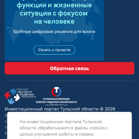
Обратная связь
Инвестиционный портал Тульской области © 2026
Вся информация на сайте носит ознакомительный характер и ни при
На инвестиционном портале Тульской
каких условиях не является публичной офертой, определяемой
положениями Статьи 437 Гражданского кодекса РФ. Для получения
области обрабатываются файлы cookies с
более подробной информации и окончательных условий следует
целью улучшения работы и сервис
непосредственно (уточнять у собственников/ обращаться в АО