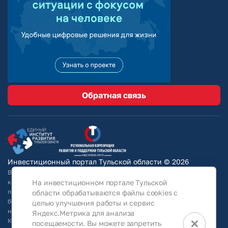
Обратная связь
Инвестиционный портал Тульской области © 2026
Вся информация на сайте носит ознакомительный характер и ни при
На инвестиционном портале Тульской
каких условиях не является публичной офертой, определяемой
положениями Статьи 437 Гражданского кодекса РФ. Для получения
области обрабатываются файлы cookies с
более подробной информации и окончательных условий следует
целью улучшения работы и сервис
непосредственно (уточнять у собственников/ обращаться в АО
Яндекс.Метрика для анализа
×
КРТО).Используя информацию, указанную на сайте, Общество
посещаемости. Вы можете запретить