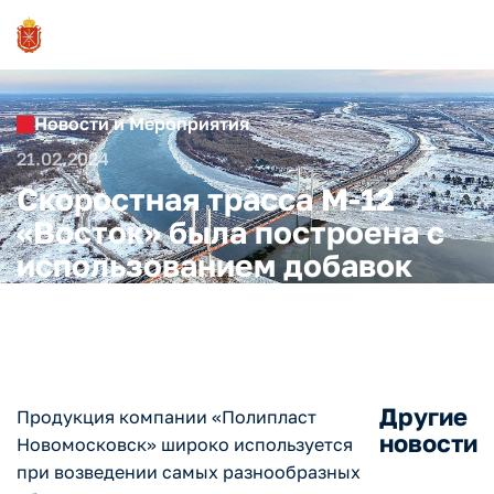
Новости и Мероприятия
21.02.2024
Скоростная трасса М-12
«Восток» была построена с
использованием добавок
компании «Полипласт»
Другие
Продукция компании «Полипласт
новости
Новомосковск» широко используется
при возведении самых разнообразных