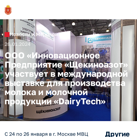
Новости и Мероприятия
26.01.2024
ООО «Инновационное
Предприятие «Щекиноазот»
участвует в международной
выставке для производства
молока и молочной
продукции «DairyTech»
Другие
С 24 по 26 января в г. Москве МВЦ