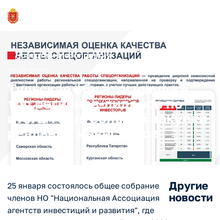
Новости и Мероприятия
25.01.2024
Тульская область вошла в
топ регионов-лидеров по
итогам контрольной закупки
реальных инвесторов
Другие
25 января состоялось общее собрание
новости
членов НО "Национальная Ассоциация
агентств инвестиций и развития", где