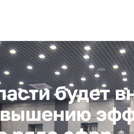
+ 7 (4872) 338-00
Горячая линия:
гионе
Инвестстандарт
Инвестору
Пресс-центр
О корпора
ласти будет в
повышению эф