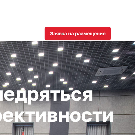
8
corporation@invest-tula.com
Личный кабинет
ции
Заявка на размещение
недряться
фективности