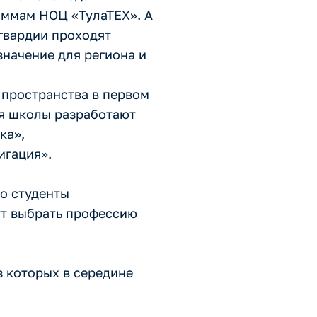
аммам НОЦ «ТулаТЕХ». А
гвардии проходят
значение для региона и
пространства в первом
ля школы разработают
ка»,
игация».
ко студенты
ут выбрать профессию
 которых в середине