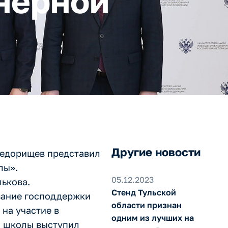
нерной
Другие новости
Федорищев представил
лы».
05.12.2023
ькова.
Стенд Тульской
азание господдержки
области признан
на участие в
одним из лучших на
й школы выступил