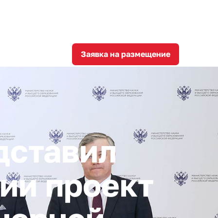
8
corporation@invest-tula.com
Личный кабинет
ции
Заявка на размещение
дставил
ии проект