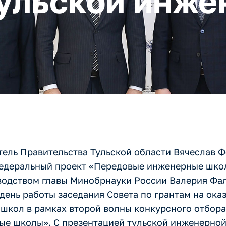
ульской инже
тель Правительства Тульской области Вячеслав 
 федеральный проект «Передовые инженерные шко
водством главы Минобрнауки России Валерия Фал
день работы заседания Совета по грантам на ок
школ в рамках второй волны конкурсного отбора 
ые школы». С презентацией тульской инженерно