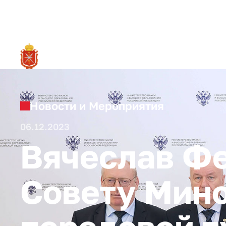
RU
О ре
Новости и Мероприятия
06.12.2023
Вячеслав Ф
Совету Мино