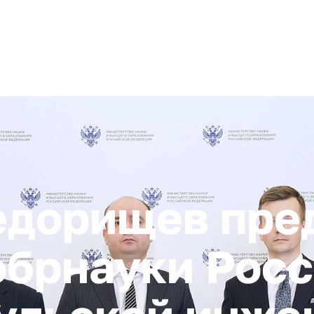
+ 7 (4872) 338-00
Горячая линия:
гионе
Инвестстандарт
Инвестору
Пресс-центр
О корпора
едорищев пре
брнауки Росс