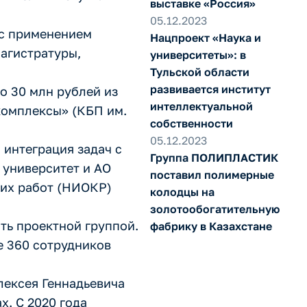
выставке «Россия»
05.12.2023
 с применением
Нацпроект «Наука и
магистратуры,
университеты»: в
Тульской области
развивается институт
о 30 млн рублей из
интеллектуальной
комплексы» (КБП им.
собственности
05.12.2023
интеграция задач с
Группа ПОЛИПЛАСТИК
 университет и АО
поставил полимерные
ких работ (НИОКР)
колодцы на
золотообогатительную
ть проектной группой.
фабрику в Казахстане
е 360 сотрудников
лексея Геннадьевича
х. С 2020 года