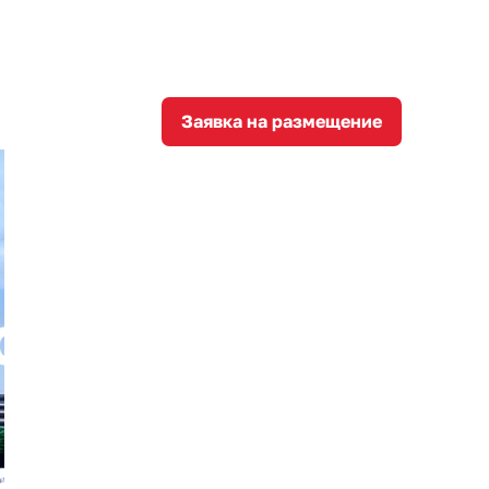
8
corporation@invest-tula.com
Личный кабинет
ции
Заявка на размещение
ставил