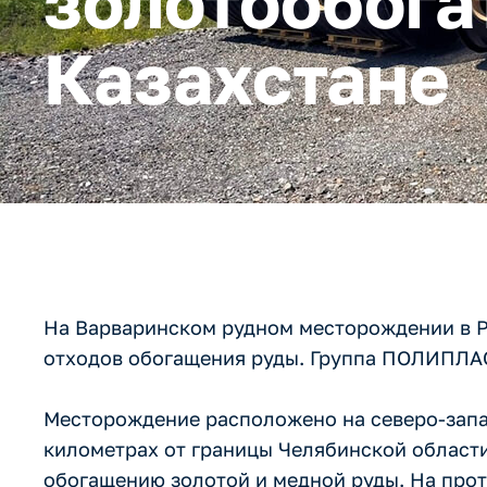
золотообога
Казахстане
На Варваринском рудном месторождении в Р
отходов обогащения руды. Группа ПОЛИПЛАС
Месторождение расположено на северо-запад
километрах от границы Челябинской области
обогащению золотой и медной руды. На про