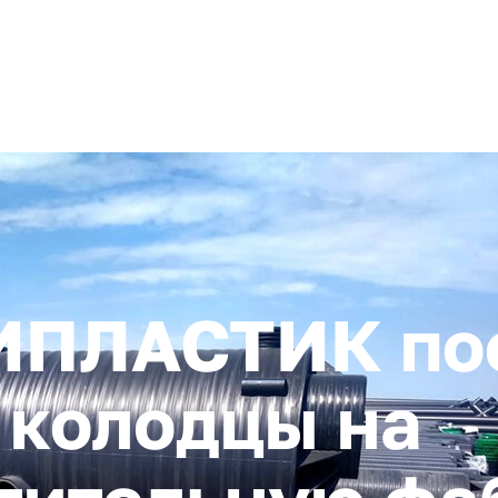
+ 7 (4872) 338-00
Горячая линия:
гионе
Инвестстандарт
Инвестору
Пресс-центр
О корпора
ИПЛАСТИК по
 колодцы на