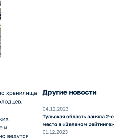
брику в
Другие новости
во хранилища
олодцев.
04.12.2023
Тульская область заняла 2-е
ких
место в «Зеленом рейтинге»
е и
01.12.2023
но ведутся