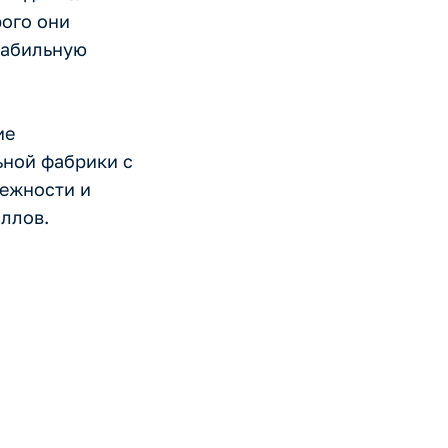
рого они
табильную
ие
ьной фабрики с
ежности и
ллов.