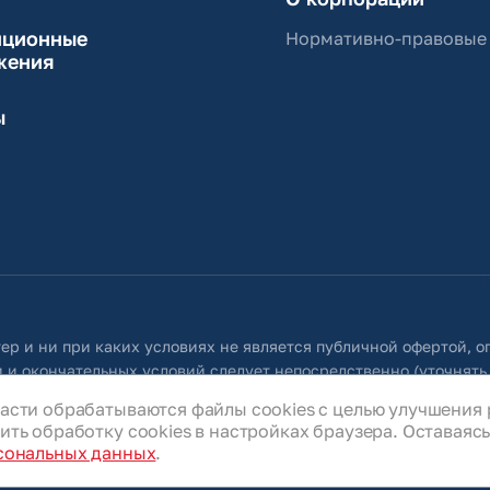
иционные
Нормативно-правовые
жения
ы
ер и ни при каких условиях не является публичной офертой, 
 и окончательных условий следует непосредственно (уточнять
 собой право в любое время без специального уведомления внос
асти обрабатываются файлы cookies с целью улучшения 
ую во всех разделах данного сайта.
ть обработку cookies в настройках браузера. Оставаясь 
сональных данных
.