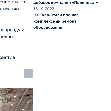
енности. На
добавок компании «Полипласт»
атизации
16.10.2023
На Тула-Стали прошел
комплексный ремонт
оборудования
л аренду и
среднее
приятие