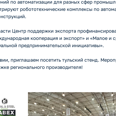
ений по автоматизации для разных сфер промышл
трируют робототехнические комплексы по автом
онструкций.
ласти Центр поддержки экспорта профинансирова
ждународная кооперация и экспорт» и «Малое и 
уальной предпринимательской инициативы».
авии, приглашаем посетить тульский стенд. Меро
ржке регионального производителя!