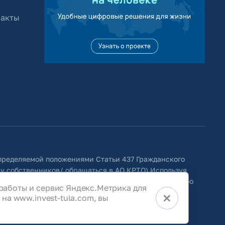
 акты
определяемой положениями Статьи 437 Гражданского
 у собственников/ обращаться в АО КРТО).Используя
ить изменения, удалять, исправлять, дополнять, либо
работы и сервис Яндекс.Метрика для
×
на www.invest-tula.com, вы