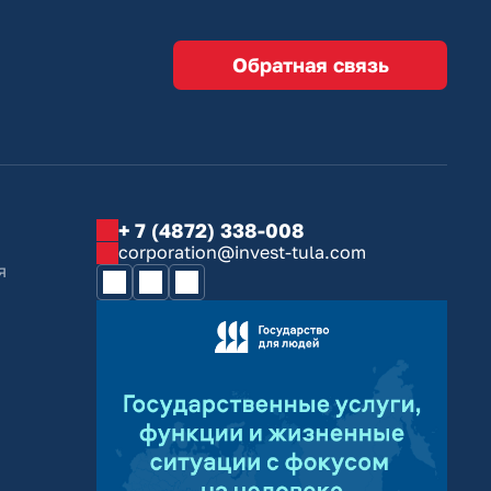
Обратная связь
+ 7 (4872) 338-008
corporation@invest-tula.com
я