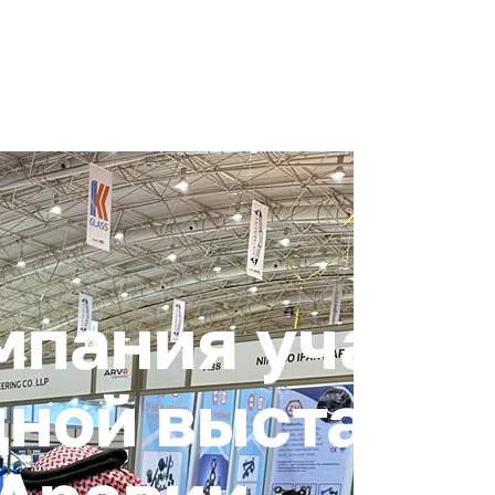
+ 7 (4872) 338-00
Горячая линия:
гионе
Инвестстандарт
Инвестору
Пресс-центр
О корпора
мпания участв
ной выставке