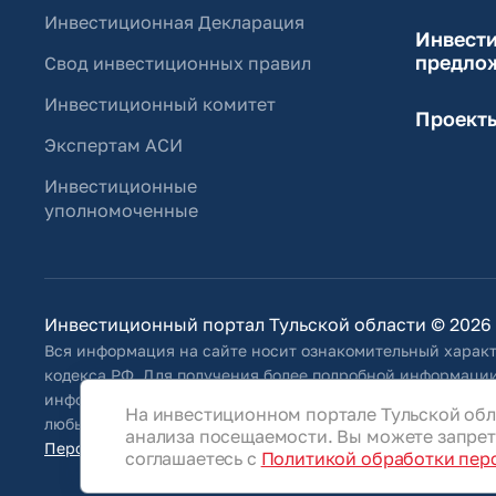
Инвестиционная Декларация
Инвест
предло
Свод инвестиционных правил
Инвестиционный комитет
Проект
Экспертам АСИ
Инвестиционные
уполномоченные
Инвестиционный портал Тульской области © 2026
Вся информация на сайте носит ознакомительный характ
кодекса РФ. Для получения более подробной информации
информацию, указанную на сайте, Общество оставляет за
На инвестиционном портале Тульской обл
любым иным способом обновлять информацию, размещенн
анализа посещаемости. Вы можете запрети
Персональные данные
соглашаетесь с
Политикой обработки пер