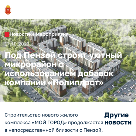
Новости и Мероприятия
17.10.2023
Под Пензой строят уютный
микрорайон с
использованием добавок
компании «Полипласт»
Другие
Строительство нового жилого
новости
комплекса «МОЙ ГОРОД» продолжается
в непосредственной близости с Пензой,