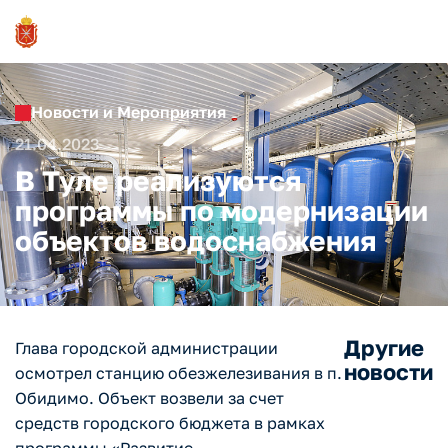
Новости и Мероприятия
21.04.2023
В Туле реализуются
программы по модернизации
объектов водоснабжения
Другие
Глава городской администрации
новости
осмотрел станцию обезжелезивания в п.
Обидимо. Объект возвели за счет
средств городского бюджета в рамках