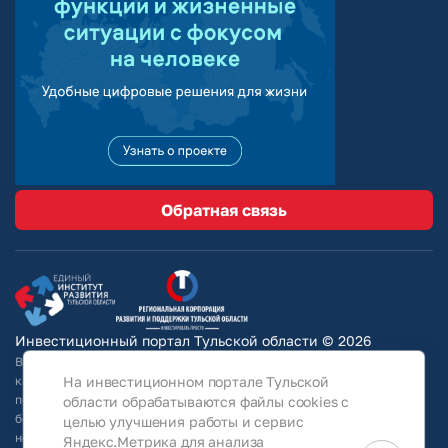
Обратная связь
Инвестиционный портал Тульской области © 2026
Вся информация на сайте носит ознакомительный характер и ни при
На инвестиционном портале Тульской
каких условиях не является публичной офертой, определяемой
положениями Статьи 437 Гражданского кодекса РФ. Для получения
области обрабатываются файлы cookies с
более подробной информации и окончательных условий следует
целью улучшения работы и сервис
непосредственно (уточнять у собственников/ обращаться в АО
Яндекс.Метрика для анализа