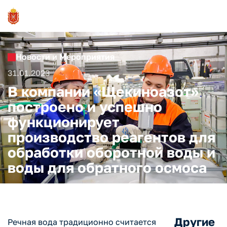
Новости и Мероприятия
31.01.2023
В компании «Щекиноазот»
построено и успешно
функционирует
производство реагентов для
обработки оборотной воды и
воды для обратного осмоса
Другие
Речная вода традиционно считается