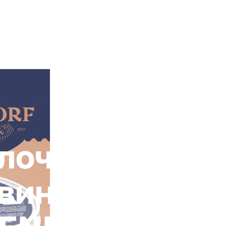
+ 7 (4872) 338-00
Горячая линия:
гионе
Инвестстандарт
Инвестору
Пресс-центр
О корпора
лочный комби
винку - Сыр 