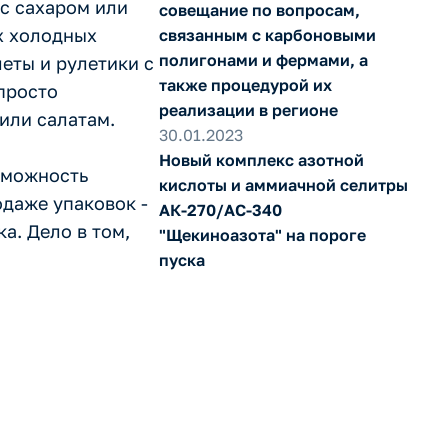
 с сахаром или
совещание по вопросам,
х холодных
связанным с карбоновыми
полигонами и фермами, а
леты и рулетики с
также процедурой их
просто
реализации в регионе
или салатам.
30.01.2023
Новый комплекс азотной
зможность
кислоты и аммиачной селитры
одаже упаковок -
АК-270/АС-340
а. Дело в том,
"Щекиноазота" на пороге
пуска