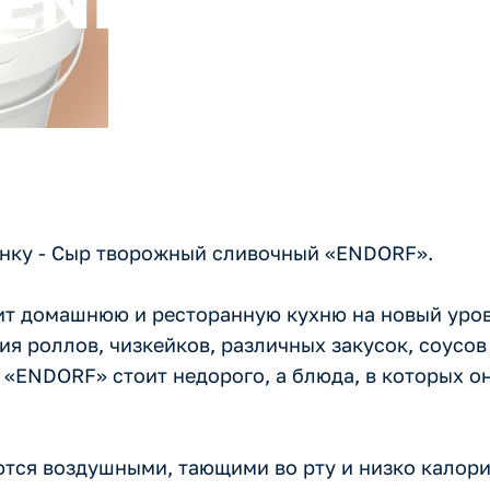
«ENDORF»
нку - Сыр творожный сливочный «ENDORF».
 домашнюю и ресторанную кухню на новый урове
я роллов, чизкейков, различных закусок, соусов
. «ENDORF» стоит недорого, а блюда, в которых о
ются воздушными, тающими во рту и низко калор