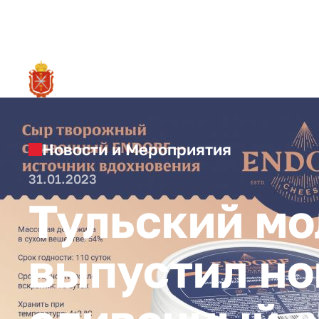
RU
О ре
Новости и Мероприятия
31.01.2023
Тульский мо
выпустил но