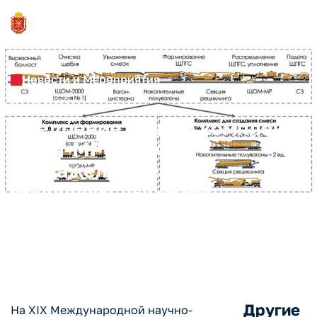
Новости и Мероприятия
16.01.2023
Внедрение нового комплекса
ЩОМ-МРС от КБ
«Тулажелдормаш»
обеспечит высокую
производительность
ремонта пути
Другие
На XIХ Международной научно-