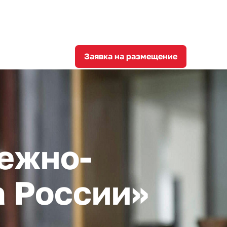
8
corporation@invest-tula.com
Личный кабинет
ции
Заявка на размещение
ежно-
а России»