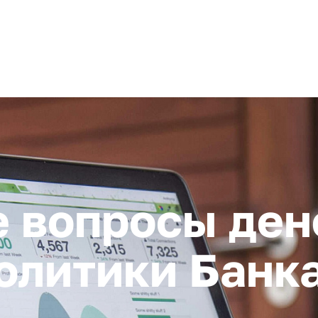
+ 7 (4872) 338-00
Горячая линия:
гионе
Инвестстандарт
Инвестору
Пресс-центр
О корпора
 вопросы ден
олитики Банк