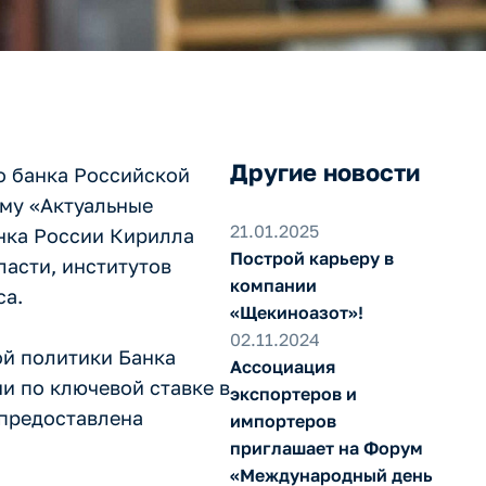
Другие новости
го банка Российской
му «Актуальные
21.01.2025
нка России Кирилла
Построй карьеру в
ласти, институтов
компании
са.
«Щекиноазот»!
02.11.2024
ой политики Банка
Ассоциация
и по ключевой ставке в
экспортеров и
 предоставлена
импортеров
приглашает на Форум
«Международный день