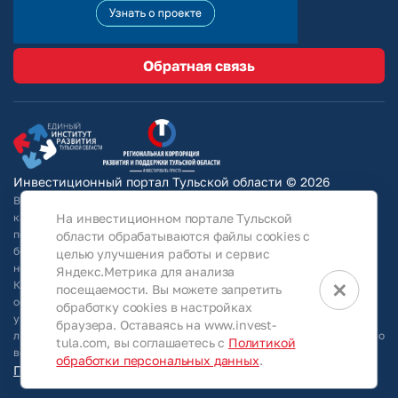
Обратная связь
Инвестиционный портал Тульской области © 2026
Вся информация на сайте носит ознакомительный характер и ни при
На инвестиционном портале Тульской
каких условиях не является публичной офертой, определяемой
положениями Статьи 437 Гражданского кодекса РФ. Для получения
области обрабатываются файлы cookies с
более подробной информации и окончательных условий следует
целью улучшения работы и сервис
непосредственно (уточнять у собственников/ обращаться в АО
Яндекс.Метрика для анализа
×
КРТО).Используя информацию, указанную на сайте, Общество
посещаемости. Вы можете запретить
оставляет за собой право в любое время без специального
обработку cookies в настройках
уведомления вносить изменения, удалять, исправлять, дополнять,
браузера. Оставаясь на www.invest-
либо любым иным способом обновлять информацию, размещенную во
tula.com, вы соглашаетесь с
Политикой
всех разделах данного сайта.
обработки персональных данных
.
Персональные данные