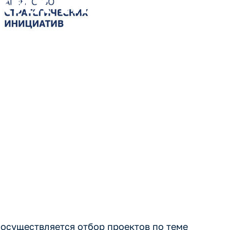
ких инициатив
ешений и про
ечение кадра
х отраслей э
 осуществляется отбор проектов по теме