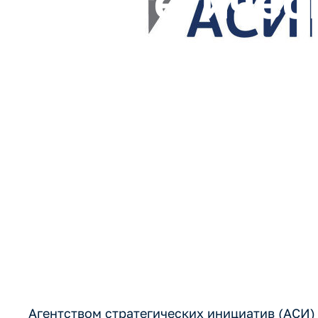
стратегичес
передовых р
теме «Обесп
приоритетны
Агентством стратегических инициатив (АСИ)