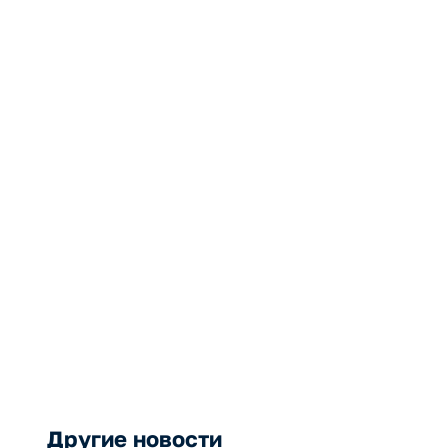
 отборе
ектов по
ми
кономики»
Другие новости