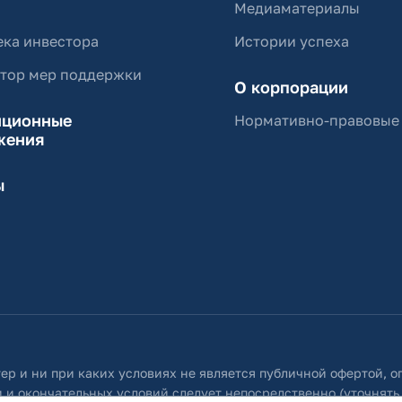
Медиаматериалы
ка инвестора
Истории успеха
ятор мер поддержки
О корпорации
иционные
Нормативно-правовые
жения
ы
ер и ни при каких условиях не является публичной офертой, 
 и окончательных условий следует непосредственно (уточнять