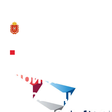
RU
О ре
Анонсы мероприятий
25.10.2024
Приглашаем 
проводимом