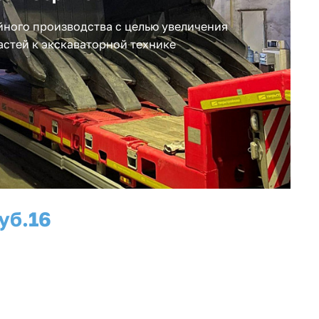
ного производства с целью увеличения
астей к экскаваторной технике
уб.
16
рабочих мест