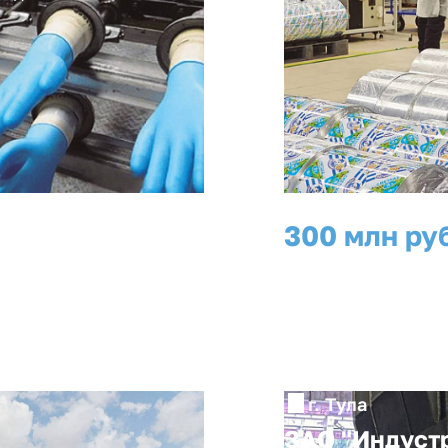
300 млн ру
инвестиции
г. Тула
ЗАО "Индуст