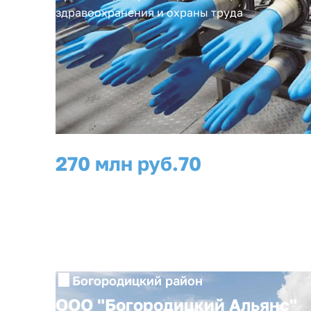
здравоохранения и охраны труда
270 млн руб.
70
инвестиции
рабочих мест
Богородицкий район
ООО "Богородицкий Альянс"