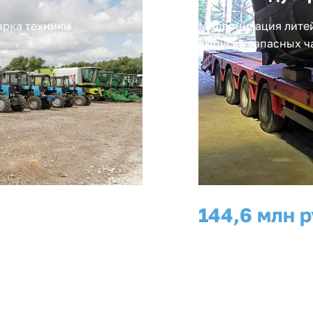
арка техники
Модернизация литей
выпуска запасных ч
144,6 млн р
инвестиции