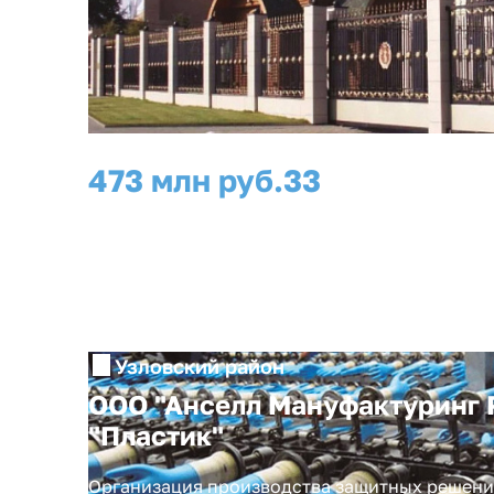
473 млн руб.
33
инвестиции
рабочих мест
Узловский район
ООО "Анселл Мануфактуринг 
"Пластик"
Организация производства защитных решени