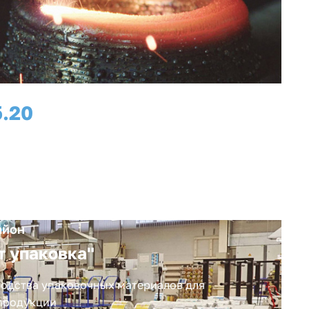
.
20
рабочих мест
айон
т упаковка"
одства упаковочных материалов для
продукции