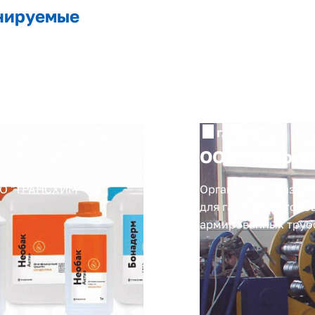
нируемые
г. Тула
ООО "Энерго
ОО "ТРАНСХИМ"
Организация разраб
для газогенераторо
армированных труб