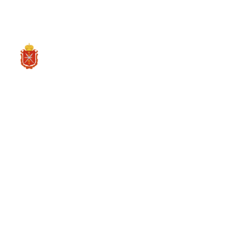
RU
О ре
Проекты