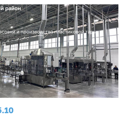
й район
асовки и производства пластиковой тары
б.
10
рабочих мест