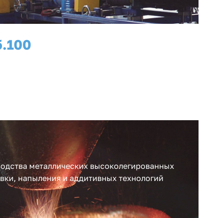
.
100
рабочих мест
водства металлических высоколегированных
вки, напыления и аддитивных технологий