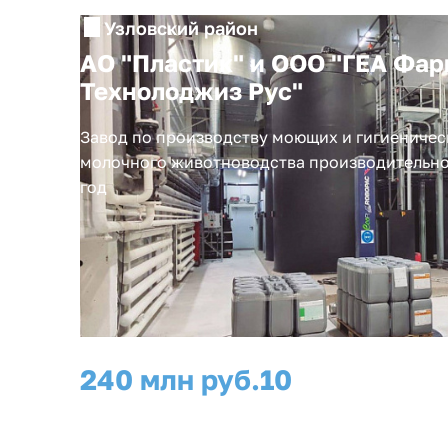
Узловский район
АО "Пластик" и ООО "ГЕА Фар
Технолоджиз Рус"
Завод по производству моющих и гигиеничес
молочного животноводства производительно
год
240 млн руб.
10
инвестиции
рабочих мест