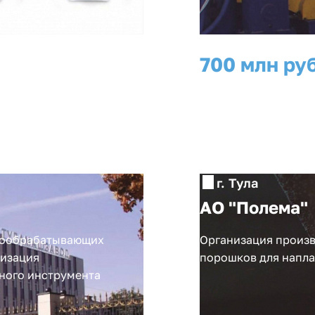
700 млн руб
инвестиции
г. Тула
АО "Полема"
ллообрабатывающих
Организация произ
низация
порошков для напла
ного инструмента