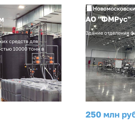
Новомосковски
м
АО "ФМРус"
Здание отделения ф
ких средств для
стью 10000 тонн в
250 млн ру
инвестиции