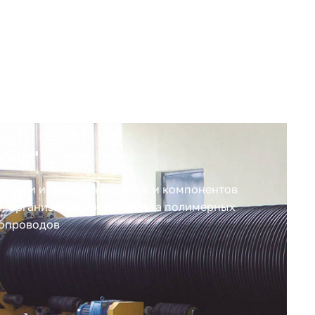
маш"
отки и изготовления узлов и компонентов
в; организация производства полимерных
опроводов