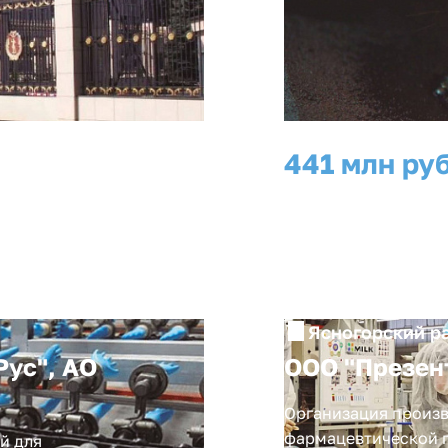
441 млн руб
инвестиции
Ясногорский р
Рус", АО
ООО "Презен
Организация произв
фармацевтической 
й для