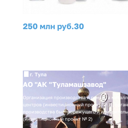
250 млн руб.
30
инвестиции
рабочих мест
г. Тула
АО "АК "Туламашзавод"
Организация производства и ремонта мета
центров (инвестиционный проект № 1), орга
производства быстрорежущего и измеритель
(инвестиционный проект № 2)