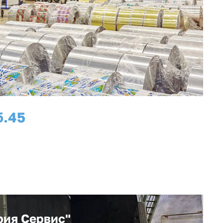
б.
45
рабочих мест
рия Сервис"