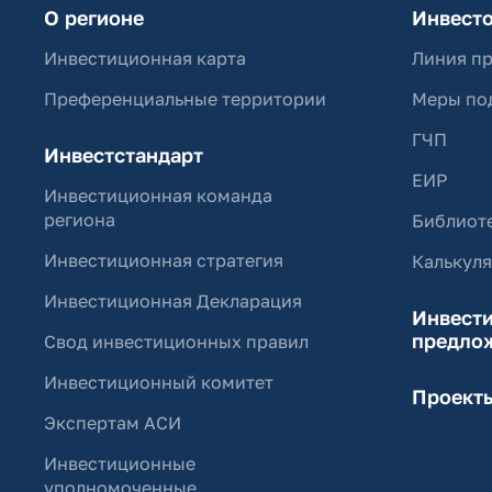
О регионе
Инвест
Инвестиционная карта
Линия п
Преференциальные территории
Меры по
ГЧП
Инвестстандарт
ЕИР
Инвестиционная команда
региона
Библиоте
Инвестиционная стратегия
Калькул
Инвестиционная Декларация
Инвест
предло
Свод инвестиционных правил
Инвестиционный комитет
Проект
Экспертам АСИ
Инвестиционные
уполномоченные