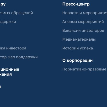
ору
Пресс-центр
рямых обращений
Новости и мероприяти
ддержки
Анонсы мероприятий
Вакансии инвесторов
Медиаматериалы
ка инвестора
Истории успеха
ятор мер поддержки
О корпорации
иционные
Нормативно-правовые
жения
ы