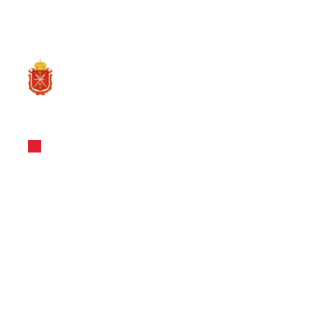
RU
О ре
Вакансии инвесторов
ООО "Проме