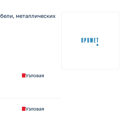
бели, металлических
Узловая
Узловая