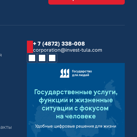
+ 7 (4872) 338-008
corporation@invest-tula.com
я
 акты