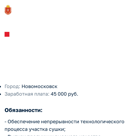
Индивидуальный предприниматель глава кресть
янского (фермерского) хозяйства Аветисян Ману
Сушильщик пищевой
к Жульевич
продукции
Город:
Новомосковск
Заработная плата:
45 000 руб.
Обязанности:
- Обеспечение непрерывности технологического
процесса участка сушки;