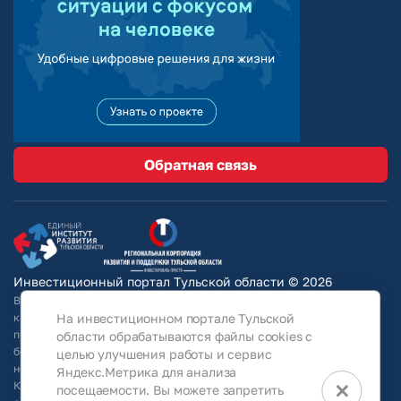
Обратная связь
Инвестиционный портал Тульской области © 2026
Вся информация на сайте носит ознакомительный характер и ни при
каких условиях не является публичной офертой, определяемой
На инвестиционном портале Тульской
положениями Статьи 437 Гражданского кодекса РФ. Для получения
области обрабатываются файлы cookies с
более подробной информации и окончательных условий следует
целью улучшения работы и сервис
непосредственно (уточнять у собственников/ обращаться в АО
Яндекс.Метрика для анализа
×
КРТО).Используя информацию, указанную на сайте, Общество
посещаемости. Вы можете запретить