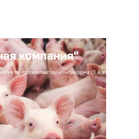
ная компания"
тие по производству комбикорма (3,4 этапы строител