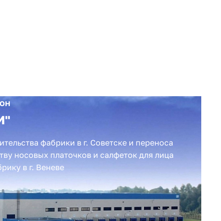
он
И"
ительства фабрики в г. Советске и переноса
тву носовых платочков и салфеток для лица
брику в г. Веневе