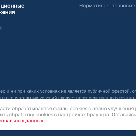
иционные
Нормативно-правовые
жения
ы
ер и ни при каких условиях не является публичной офертой, 
 и окончательных условий следует непосредственно (уточнять
 собой право в любое время без специального уведомления внос
асти обрабатываются файлы cookies с целью улучшения 
ую во всех разделах данного сайта.
ть обработку cookies в настройках браузера. Оставаясь 
сональных данных
.