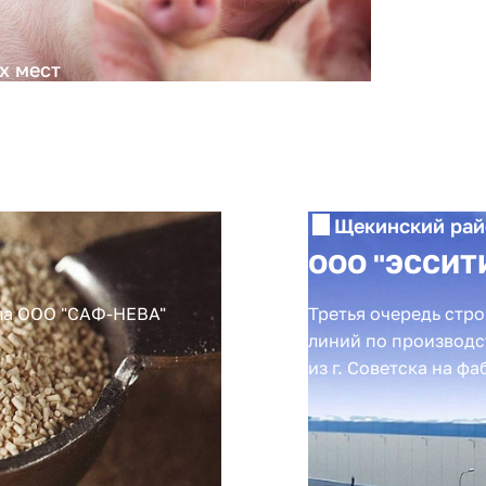
х мест
Щекинский рай
ООО "ЭССИТ
ла ООО "САФ-НЕВА"
Третья очередь стро
линий по производс
из г. Советска на фа