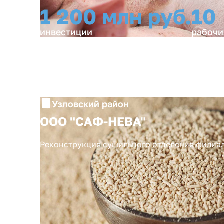
1 200 млн руб.
10
инвестиции
рабочи
Узловский район
ООО "САФ-НЕВА"
Реконструкция сушильного отделения филиа