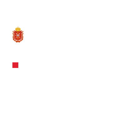
RU
О ре
Пресс-центр
Истории усп