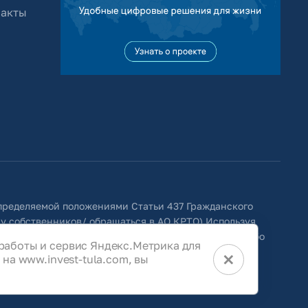
 акты
определяемой положениями Статьи 437 Гражданского
 у собственников/ обращаться в АО КРТО).Используя
ить изменения, удалять, исправлять, дополнять, либо
работы и сервис Яндекс.Метрика для
×
на www.invest-tula.com, вы