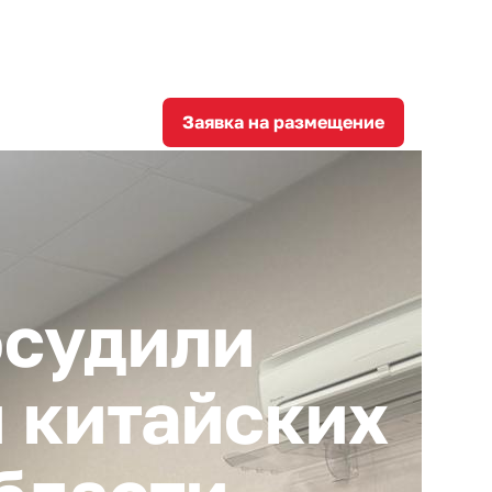
8
corporation@invest-tula.com
Личный кабинет
ции
Заявка на размещение
бсудили
 китайских