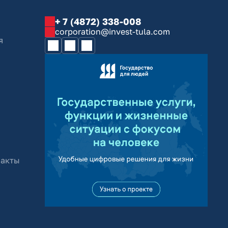
+ 7 (4872) 338-008
corporation@invest-tula.com
я
 акты