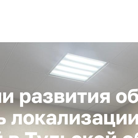
+ 7 (4872) 338-00
Горячая линия:
гионе
Инвестстандарт
Инвестору
Пресс-центр
О корпора
и развития о
 локализации