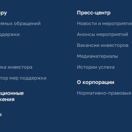
ору
Пресс-центр
рямых обращений
Новости и мероприяти
ддержки
Анонсы мероприятий
Вакансии инвесторов
Медиаматериалы
ка инвестора
Истории успеха
ятор мер поддержки
О корпорации
иционные
Нормативно-правовые
жения
ы