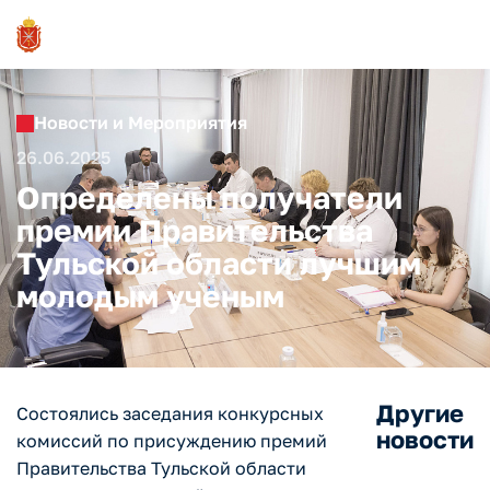
Новости и Мероприятия
26.06.2025
Определены получатели
премии Правительства
Тульской области лучшим
молодым ученым
Другие
Состоялись заседания конкурсных
новости
комиссий по присуждению премий
Правительства Тульской области