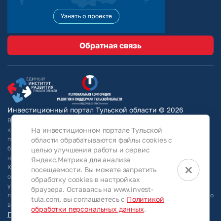
Обратная связь
Инвестиционный портал Тульской области © 2026
Вся информация на сайте носит ознакомительный характер и ни при
На инвестиционном портале Тульской
каких условиях не является публичной офертой, определяемой
положениями Статьи 437 Гражданского кодекса РФ. Для получения
области обрабатываются файлы cookies с
более подробной информации и окончательных условий следует
целью улучшения работы и сервис
непосредственно (уточнять у собственников/ обращаться в АО
Яндекс.Метрика для анализа
×
КРТО).Используя информацию, указанную на сайте, Общество
посещаемости. Вы можете запретить
оставляет за собой право в любое время без специального
обработку cookies в настройках
уведомления вносить изменения, удалять, исправлять, дополнять,
браузера. Оставаясь на www.invest-
либо любым иным способом обновлять информацию, размещенную во
tula.com, вы соглашаетесь с
Политикой
всех разделах данного сайта.
обработки персональных данных
.
Персональные данные