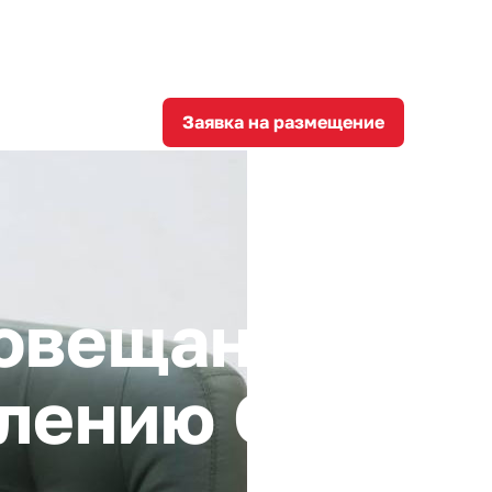
8
corporation@invest-tula.com
Личный кабинет
ции
Заявка на размещение
совещание
влению ОПК