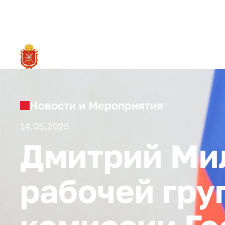
RU
О ре
Новости и Мероприятия
14.05.2025
Дмитрий Ми
рабочей гру