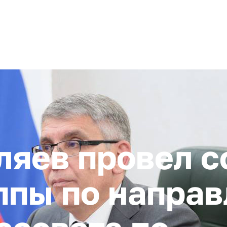
+ 7 (4872) 338-00
Горячая линия:
гионе
Инвестстандарт
Инвестору
Пресс-центр
О корпора
ляев провел 
ппы по напра