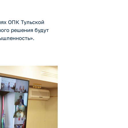
иях ОПК Тульской
ного решения будут
ышленность».