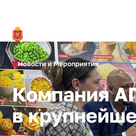
RU
О ре
Новости и Мероприятия
07.04.2025
Компания А
в крупнейше