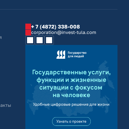
+ 7 (4872) 338-008
corporation@invest-tula.com
я
 акты