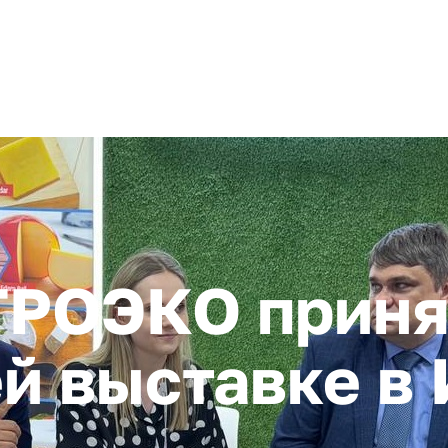
+ 7 (4872) 338-00
Горячая линия:
гионе
Инвестстандарт
Инвестору
Пресс-центр
О корпора
ГРОЭКО приня
й выставке в