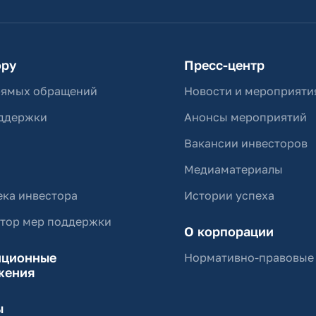
ору
Пресс-центр
рямых обращений
Новости и мероприяти
ддержки
Анонсы мероприятий
Вакансии инвесторов
Медиаматериалы
ка инвестора
Истории успеха
ятор мер поддержки
О корпорации
иционные
Нормативно-правовые
жения
ы