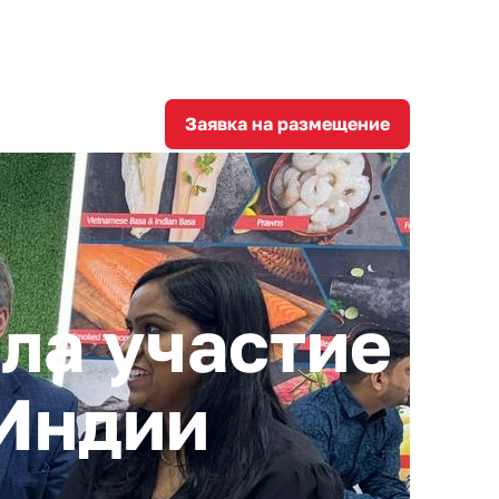
8
corporation@invest-tula.com
Личный кабинет
ции
Заявка на размещение
ла участие
 Индии