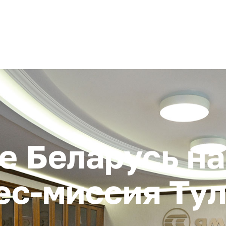
+ 7 (4872) 338-00
Горячая линия:
гионе
Инвестстандарт
Инвестору
Пресс-центр
О корпора
е Беларусь н
ес-миссия Ту