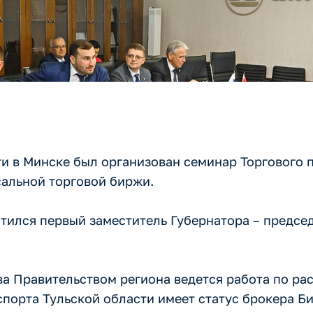
ти в Минске был организован семинар Торгового 
сальной торговой биржи.
тился первый заместитель Губернатора – предсе
а Правительством региона ведется работа по ра
порта Тульской области имеет статус брокера Б