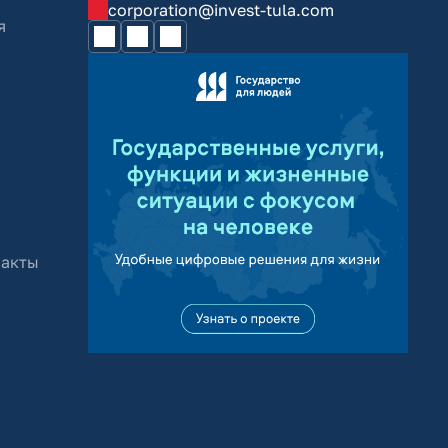
corporation@invest-tula.com
я
 акты