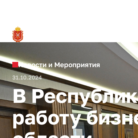
RU
О ре
Новости и Мероприятия
31.10.2024
В Республик
работу бизн