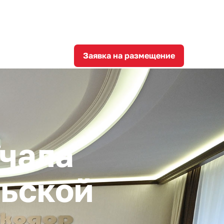
8
corporation@invest-tula.com
Личный кабинет
ции
Заявка на размещение
ачала
льской