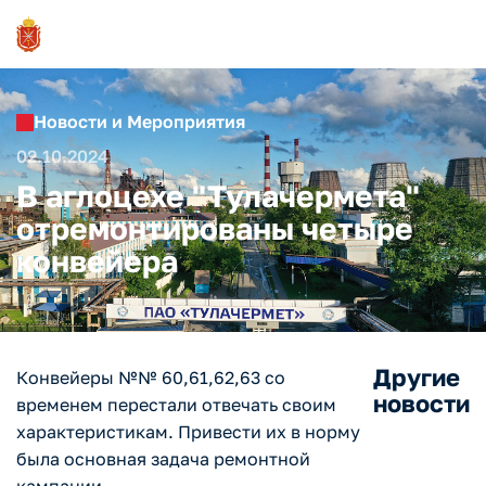
Новости и Мероприятия
02.10.2024
В аглоцехе "Тулачермета"
отремонтированы четыре
конвейера
Другие
Конвейеры №№ 60,61,62,63 со
новости
временем перестали отвечать своим
характеристикам. Привести их в норму
была основная задача ремонтной