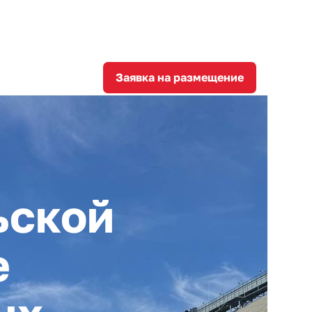
8
corporation@invest-tula.com
Личный кабинет
ции
Заявка на размещение
ьской
е