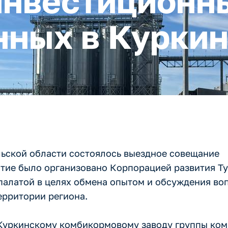
инвестиционн
нных в Курки
ульской области состоялось выездное совещание
ие было организовано Корпорацией развития Т
палатой в целях обмена опытом и обсуждения во
ерритории региона.
 Куркинскому комбикормовому заводу группы ко