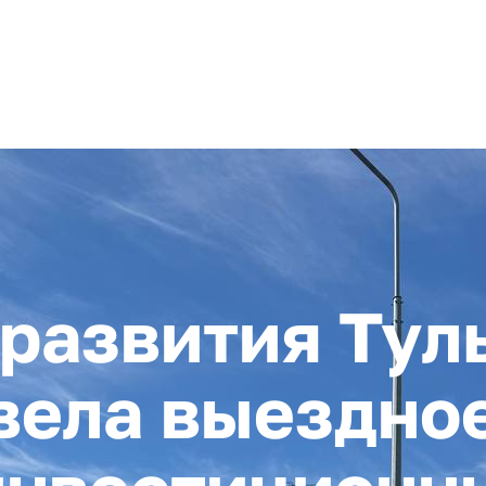
+ 7 (4872) 338-00
Горячая линия:
гионе
Инвестстандарт
Инвестору
Пресс-центр
О корпора
развития Тул
вела выездно