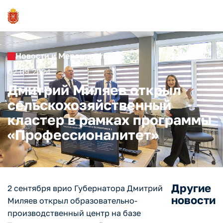
Новости и Мероприятия
02.09.2024
Дмитрий Миляев открыл
сельскохозяйственный
кластер в рамках программы
«Профессионалитет»
Другие
2 сентября врио Губернатора Дмитрий
новости
Миляев открыл образовательно-
производственный центр на базе