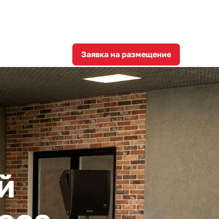
8
corporation@invest-tula.com
Личный кабинет
ции
Заявка на размещение
я
й