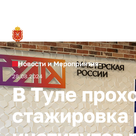
RU
О ре
Новости и Мероприятия
28.08.2024
В Туле прох
стажировка 