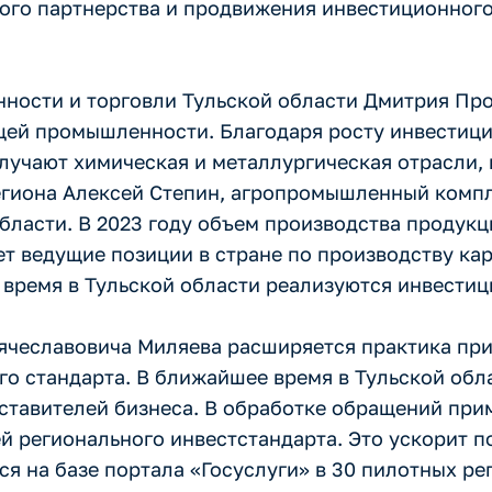
ного партнерства и продвижения инвестиционног
ности и торговли Тульской области Дмитрия Про
щей промышленности. Благодаря росту инвестиц
лучают химическая и металлургическая отрасли, 
региона Алексей Степин, агропромышленный комп
бласти. В 2023 году объем производства продук
т ведущие позиции в стране по производству кар
 время в Тульской области реализуются инвести
ячеславовича Миляева расширяется практика пр
о стандарта. В ближайшее время в Тульской обл
дставителей бизнеса. В обработке обращений при
 регионального инвестстандарта. Это ускорит п
я на базе портала «Госуслуги» в 30 пилотных ре