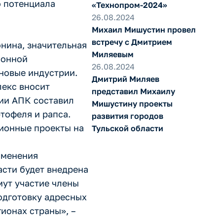
о потенциала
«Технопром-2024»
26.08.2024
Михаил Мишустин провел
встречу с Дмитрием
нина, значительная
Миляевым
ионной
26.08.2024
новые индустрии.
Дмитрий Миляев
лекс вносит
представил Михаилу
ции АПК составил
Мишустину проекты
тофеля и рапса.
развития городов
ционные проекты на
Тульской области
именения
асти будет внедрена
мут участие члены
одготовку адресных
гионах страны», –