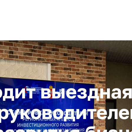
+ 7 (4872) 338-00
Горячая линия:
гионе
Инвестстандарт
Инвестору
Пресс-центр
О корпора
одит выездна
руководителе