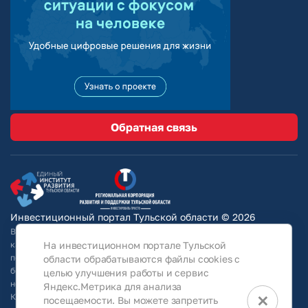
Обратная связь
Инвестиционный портал Тульской области © 2026
Вся информация на сайте носит ознакомительный характер и ни при
На инвестиционном портале Тульской
каких условиях не является публичной офертой, определяемой
положениями Статьи 437 Гражданского кодекса РФ. Для получения
области обрабатываются файлы cookies с
более подробной информации и окончательных условий следует
целью улучшения работы и сервис
непосредственно (уточнять у собственников/ обращаться в АО
Яндекс.Метрика для анализа
×
КРТО).Используя информацию, указанную на сайте, Общество
посещаемости. Вы можете запретить