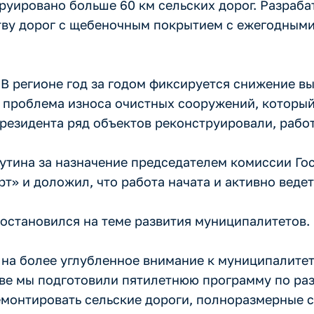
уировано больше 60 км сельских дорог. Разраба
ству дорог с щебеночным покрытием с ежегодным
 В регионе год за годом фиксируется снижение в
т проблема износа очистных сооружений, которы
резидента ряд объектов реконструировали, рабо
тина за назначение председателем комиссии Гос
т» и доложил, что работа начата и активно ведет
 остановился на теме развития муниципалитетов.
 на более углубленное внимание к муниципалите
ове мы подготовили пятилетнюю программу по ра
монтировать сельские дороги, полноразмерные с