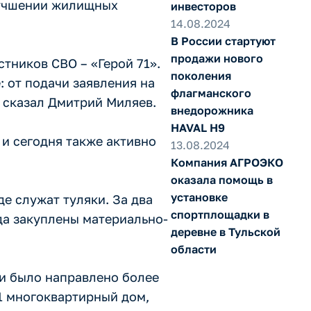
улучшении жилищных
инвесторов
14.08.2024
В России стартуют
продажи нового
тников СВО – «Герой 71».
поколения
: от подачи заявления на
флагманского
 сказал Дмитрий Миляев.
внедорожника
HAVAL H9
 и сегодня также активно
13.08.2024
Компания АГРОЭКО
оказала помощь в
установке
е служат туляки. За два
спортплощадки в
ода закуплены материально-
деревне в Тульской
области
ли было направлено более
1 многоквартирный дом,