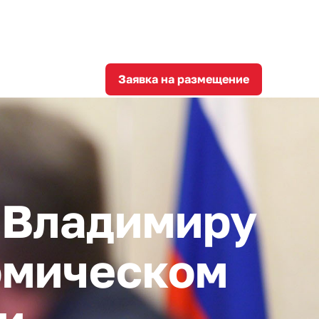
8
corporation@invest-tula.com
Личный кабинет
ции
Заявка на размещение
 Владимиру
омическом