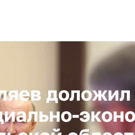
+ 7 (4872) 338-00
Горячая линия:
гионе
Инвестстандарт
Инвестору
Пресс-центр
О корпора
ляев доложил
циально-экон