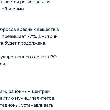
тывается региональная
и объемами
ыбросов вредных веществ в
й превышает 77%. Дмитрий
та будет продолжена.
ударственного совета РФ
ся.
там, районным центрам,
звитию муниципалитетов.
тадионы, устанавливать